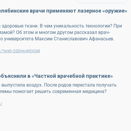
елябинские врачи применяют лазерное «оружие»
 здоровые ткани. В чем уникальность технологии? При
амой? Об этом и многом другом рассказал врач-
ого университета Максим Станиславович Афанасьев.
19/?erid=2SDnjc49QGM
бъяснили в «Частной врачебной практике»
о выпустила воздух. После родов перестала получать
роблемы помогает решить современная медицина?
1/