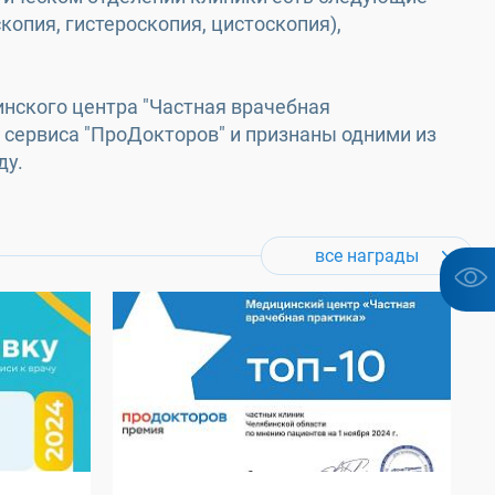
опия, гистероскопия, цистоскопия),
цинского центра "Частная врачебная
е сервиса "ПроДокторов" и признаны одними из
ду.
все награды