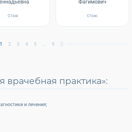
Геннадьевна
Фагимович
Стаж:
Стаж:
1
2
3
4
5
...
9
 врачебная практика»:
гностики и лечения;