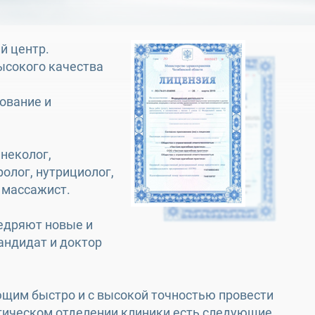
й центр.
ысокого качества
ование и
неколог,
ролог, нутрициолог,
, массажист.
едряют новые и
андидат и доктор
щим быстро и с высокой точностью провести
стическом отделении клиники есть следующие