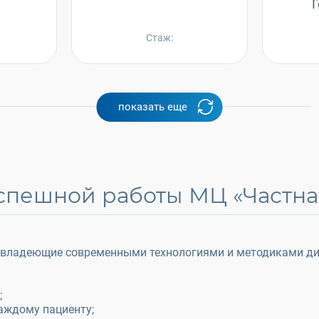
а
Стаж:
показать еще
спешной работы МЦ «Частная
владеющие современными технологиями и методиками диа
;
аждому пациенту;