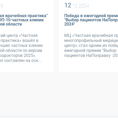
12
25
.12.2024
ая врачебная практика"
Победа в ежегодной прем
ОП-10 частных клиник
"Выбор пациентов НаПопр
ой области
2024"
ий центр «Частная
МЦ «Частная врачебная пр
 практика» вошёл в
многопрофильный медици
учших частных клиник
центр» стал одним из побе
ой области по версии
ежегодной премии "Выбор
родокторов 2025».
пациентов НаПоправку -20
л составлен на осн...