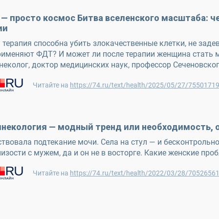
 — просто космос Битва вселенского масштаба: ч
ии
терапия способна убить злокачественные клетки, не задев
рименяют ФДТ? И может ли после терапии женщина стать м
инеколог, доктор медицинских наук, профессор Сеченовск
Читайте на
https://74.ru/text/health/2025/05/27/755017
инекология — модный тренд или необходимость, о
ствовала подтекание мочи. Села на стул — и бесконтрольн
лизости с мужем, да и он не в восторге. Какие женские п
Читайте на
https://74.ru/text/health/2022/03/28/7052656