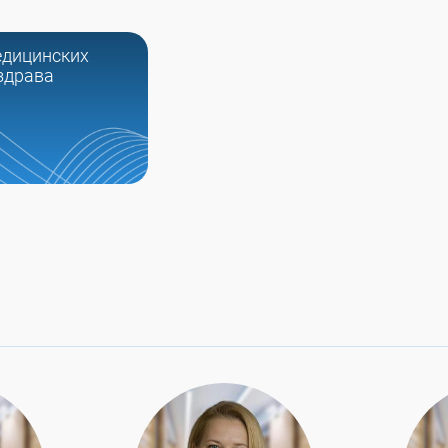
едицинских
здрава