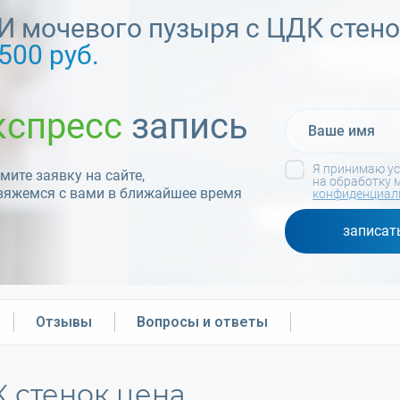
И мочевого пузыря с ЦДК стен
500 руб.
кспресс
запись
Я принимаю у
ите заявку на сайте,
на обработку 
вяжемся с вами в ближайшее время
конфиденциал
записат
Отзывы
Вопросы и ответы
К стенок
цена