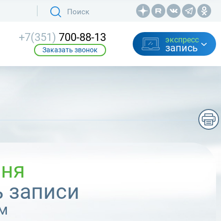
+7(351)
700-88-13
экспресс
запись
Заказать звонок
вня
 записи
м