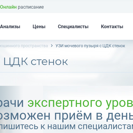
Онлайн
расписание
Анализы
Цены
Специалисты
Контакты
рюшинного пространства
УЗИ мочевого пузыря с ЦДК стенок
с ЦДК стенок
рачи
экспертного уро
озможен приём в день
пишитесь к нашим специалиста