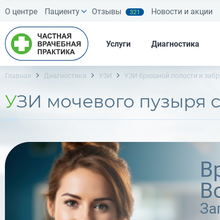
О центре
Пациенту
Отзывы
Новости и акции
321
Услуги
Диагностика
Главная
Диагностика
УЗИ
УЗИ брюшной полости и заб
УЗИ мочевого пузыря 
В
В
За