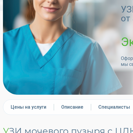
УЗ
от
Э
Оформ
мы с
Цены на услуги
Описание
Специалисты
УЗИ мочевого пузыря с ЦД