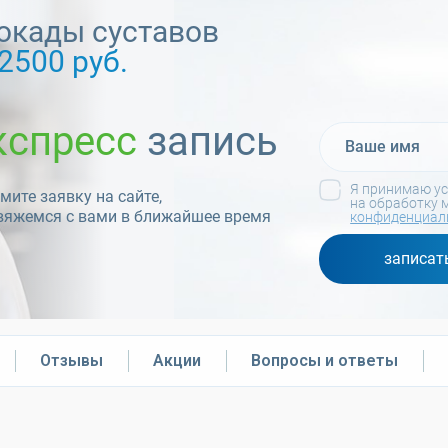
окады суставов
2500 руб.
кспресс
запись
Я принимаю у
ите заявку на сайте,
на обработку 
вяжемся с вами в ближайшее время
конфиденциал
записат
Отзывы
Акции
Вопросы и ответы