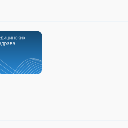
едицинских
здрава