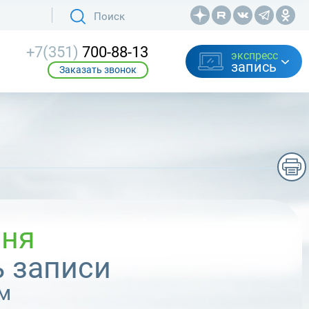
+7(351)
700-88-13
экспресс
запись
Заказать звонок
вня
 записи
м