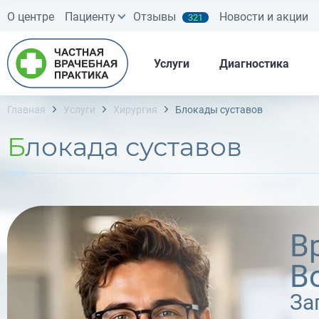
О центре
Пациенту
Отзывы
Новости и акции
321
Услуги
Диагностика
Главная
Услуги
Хирургия
Блокады суставов
Блокада суставов
В
В
За