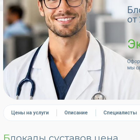
Бл
от
Э
Оформ
мы с
Цены на услуги
Описание
Специалисты
Блокады суставов цена