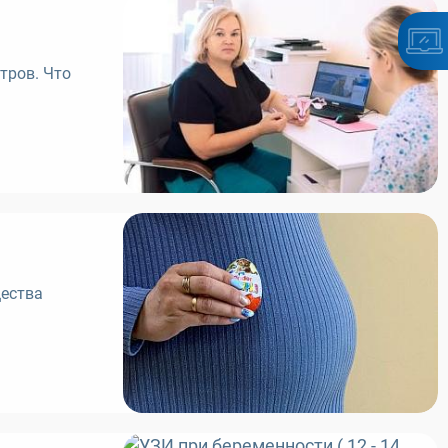
тров. Что
щества