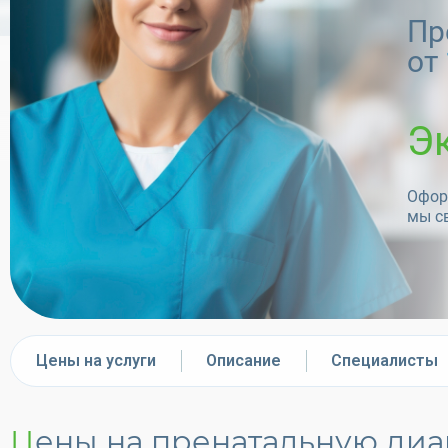
Пр
от
Э
Оформ
мы с
Цены на услуги
Описание
Специалисты
Цены на пренатальную диа