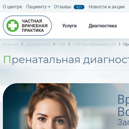
О центре
Пациенту
Отзывы
Новости и акции
321
Услуги
Диагностика
Главная
Диагностика
УЗИ
УЗИ при беременности
Пр
Пренатальная диагнос
В
В
За