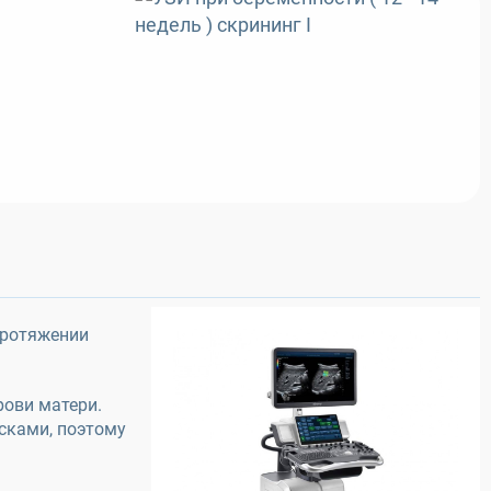
протяжении
рови матери.
сками, поэтому