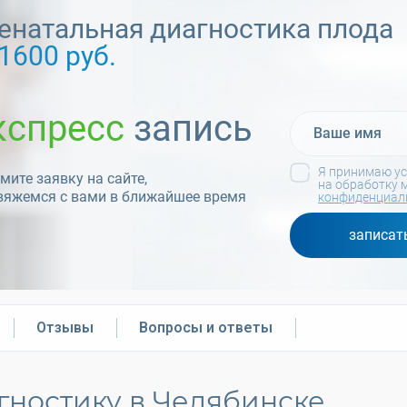
енатальная диагностика плода
1600 руб.
кспресс
запись
Я принимаю у
ите заявку на сайте,
на обработку 
вяжемся с вами в ближайшее время
конфиденциал
записат
Отзывы
Вопросы и ответы
гностику в Челябинске