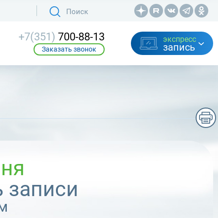
+7(351)
700-88-13
экспресс
запись
Заказать звонок
вня
 записи
м