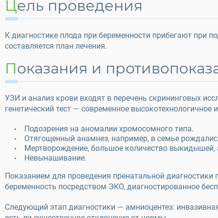
Цель проведения
К диагностике плода при беременности прибегают при п
составляется план лечения.
Показания и противопоказ
УЗИ и анализ крови входят в перечень скрининговых и
генетический тест — современное высокотехнологичное и
Подозрения на аномалии хромосомного типа.
Отягощенный анамнез, например, в семье рождалис
Мертворождение, большое количество выкидышей, а
Невынашивание.
Показанием для проведения пренатальной диагностики пл
беременность посредством ЭКО, диагностированное бесп
Следующий этап диагностики — амниоцентез: инвазивная
есть ли существенное отклонение от нормы.