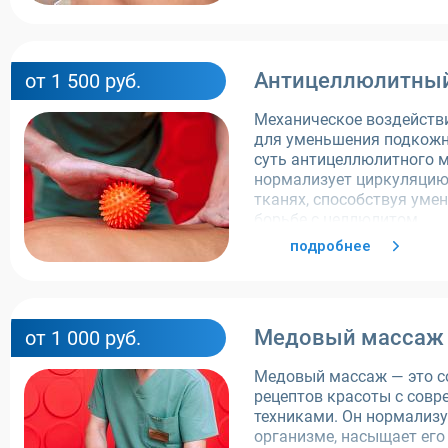
Антицеллюлитны
от 1 500 руб.
Механическое воздейств
для уменьшения подкожн
суть антицеллюлитного 
нормализует циркуляцию
тканях, способствуя уме
борьбе с целлюлитом.
подробнее
Медовый массаж
от 1 000 руб.
Медовый массаж — это с
рецептов красоты с со
техниками. Он нормализу
организме, насыщает ег