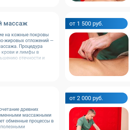
й массаж
от 1 500 руб.
ие на кожные покровы
о-жировых отложений —
массажа. Процедура
 крови и лимфы в
ньшению отечности и
от 2 000 руб.
очетание древних
временными массажными
ет обменные процессы в
о полезными