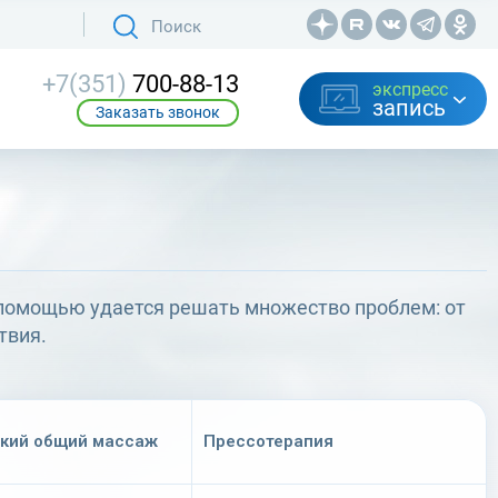
+7(351)
700-88-13
экспресс
запись
Заказать звонок
 помощью удается решать множество проблем: от
твия.
кий общий массаж
Прес­со­те­ра­пия