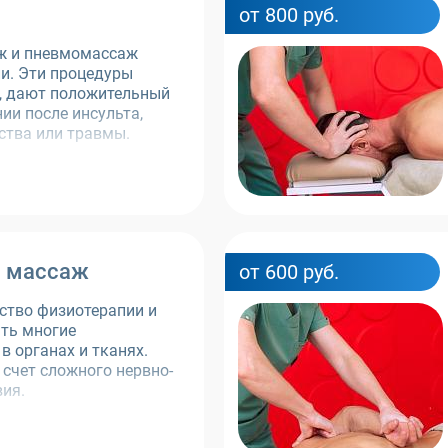
от 800 руб.
 и пневмомассаж
ии. Эти процедуры
, дают положительный
ии после инсульта,
ства или травмы.
 массаж
от 600 руб.
ство физиотерапии и
ть многие
в органах и тканях.
 счет сложного нервно-
ия.