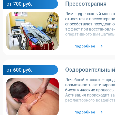
Прессотерапия
от 700 руб.
Лимфодренажный массаж
относятся к прессотерап
способствуют похудению
эффект при восстановлен
оперативного вмешатель
подробнее
Оздоровительный
от 600 руб.
Лечебный массаж — сред
возможность активирова
биохимические процессы 
Активация происходит за
рефлекторного воздейств
подробнее