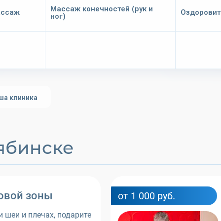
Массаж конечностей (рук и
ассаж
Оздорови
ног)
ша клиника
лябинске
овой зоны
от 1 000 руб.
и шеи и плечах, подарите