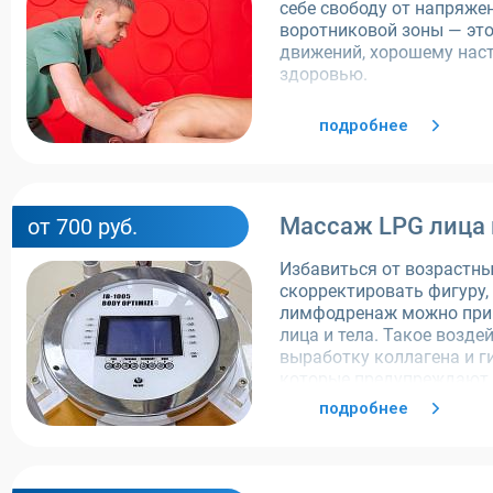
себе свободу от напряже
воротниковой зоны — это
движений, хорошему нас
здоровью.
подробнее
Массаж LPG лица 
от 700 руб.
Избавиться от возрастны
скорректировать фигуру,
лимфодренаж можно при
лица и тела. Такое возде
выработку коллагена и г
которые предупреждают 
других признаков старен
подробнее