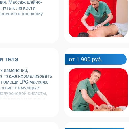
ния. Массаж шейно-
 путь к легкости
троению и крепкому
и тела
от 1 900 руб.
х изменений,
 а также нормализовать
 помощи LPG-массажа
йствие стимулирует
иалуроновой кислоты,
появление морщин и
ия.