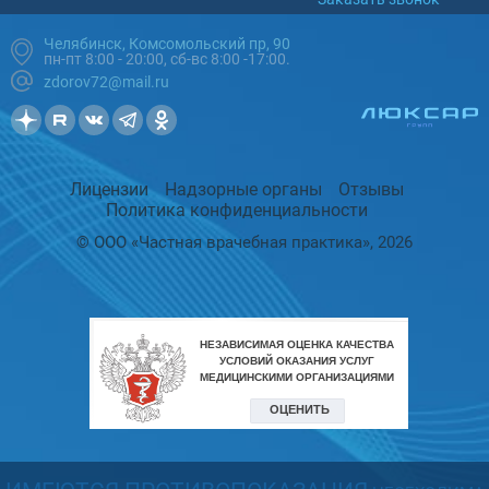
Челябинск, Комсомольский пр, 90
пн-пт 8:00 - 20:00, сб-вс 8:00 -17:00.
zdorov72@mail.ru
Лицензии
Надзорные органы
Отзывы
Политика конфиденциальности
© ООО «Частная врачебная практика», 2026