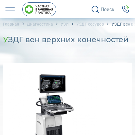
Поиск
Главная
Диагностика
УЗИ
УЗДГ сосудов
УЗДГ вен в
УЗДГ вен верхних конечностей