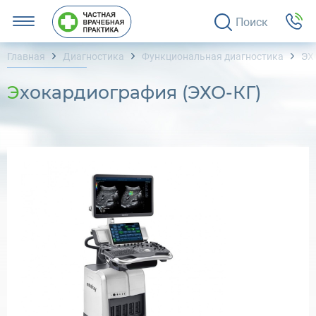
Поиск
Главная
Диагностика
Функциональная диагностика
ЭХ
Эхокардиография (ЭХО-КГ)