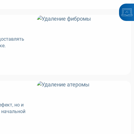
доставлять
ке.
фект, но и
а начальной