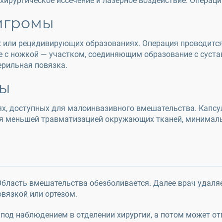
хирургическое иссечение и лазерное воздействие. Операц
игромы
 или рецидивирующих образованиях. Операция проводится 
сте с ножкой — участком, соединяющим образование с сус
ерильная повязка.
мы
х, доступных для малоинвазивного вмешательства. Капсу
ся меньшей травматизацией окружающих тканей, минималь
 Область вмешательства обезболивается. Далее врач удал
вязкой или ортезом.
 под наблюдением в отделении хирургии, а потом может о