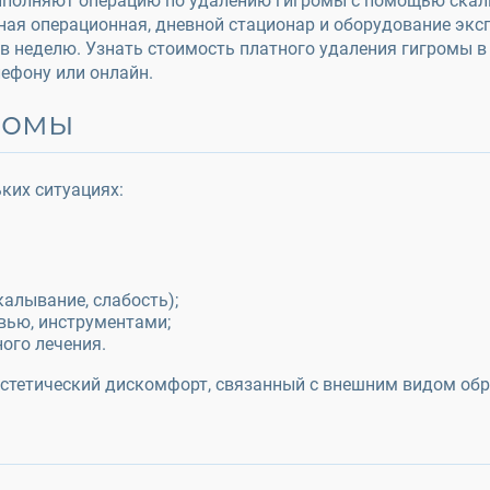
ыполняют операцию по удалению гигромы с помощью скальп
ная операционная, дневной стационар и оборудование экс
 в неделю. Узнать стоимость платного удаления гигромы в
ефону или онлайн.
ромы
ких ситуациях:
калывание, слабость);
увью, инструментами;
ого лечения.
стетический дискомфорт, связанный с внешним видом обр