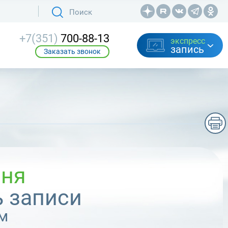
+7(351)
700-88-13
экспресс
запись
Заказать звонок
вня
 записи
м