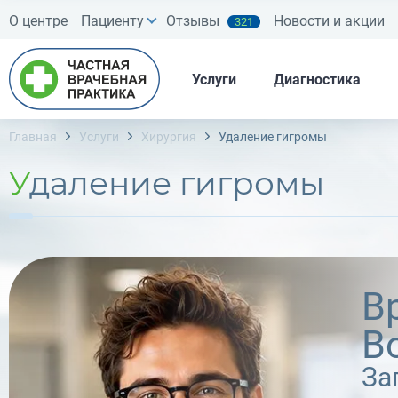
О центре
Пациенту
Отзывы
Новости и акции
321
Услуги
Диагностика
Главная
Услуги
Хирургия
Удаление гигромы
Удаление гигромы
В
В
За