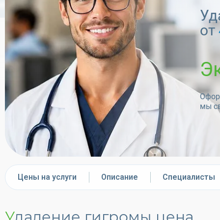
Уд
от
Э
Оформ
мы с
Цены на услуги
Описание
Специалисты
Удаление гигромы
цена