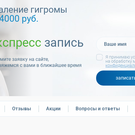
аление гигромы
4000 руб.
кспресс
запись
Я принимаю у
ите заявку на сайте,
на обработку 
вяжемся с вами в ближайшее время
конфиденциал
записат
Отзывы
Акции
Вопросы и ответы