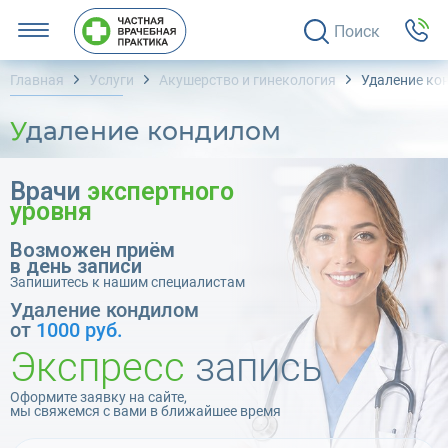
Поиск
Главная
Услуги
Акушерство и гинекология
Удаление ко
Удаление кондилом
Врачи
экспертного
уровня
Возможен приём
в день записи
Запишитесь к нашим специалистам
Удаление кондилом
от
1000 руб.
Экспресс
запись
Оформите заявку на сайте,
мы свяжемся с вами в ближайшее время