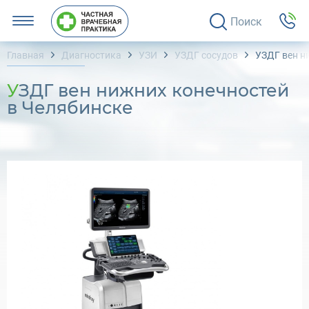
Поиск
Главная
Диагностика
УЗИ
УЗДГ сосудов
УЗДГ вен н
УЗДГ вен нижних конечностей
в Челябинске