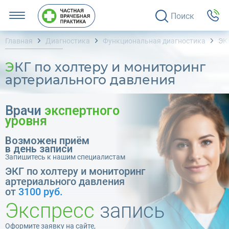
Поиск
Главная
Диагностика
Функциональная диагностика
ЭК
ЭКГ по холтеру и мониторинг
артериального давления
Врачи
экспертного
уровня
Возможен приём
в день записи
Запишитесь к нашим специалистам
ЭКГ по холтеру и мониторинг
артериального давления
от
3100 руб.
Экспресс
запись
Оформите заявку на сайте,