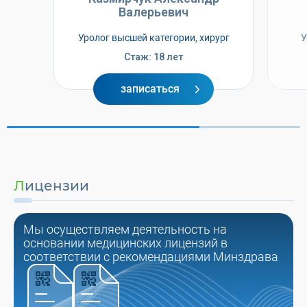
Валерьевич
Уролог высшей категории, хирург
У
Стаж: 18 лет
записаться
Лицензии
Мы осуществляем деятельность на
основании медицинских лицензий в
соответствии с рекомендациями Минздрава