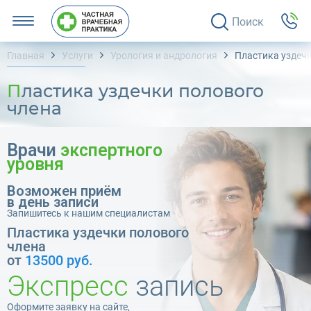
Поиск
Главная
Услуги
Урология и андрология
Пластика уздечк
Пластика уздечки полового
члена
Врачи
экспертного
уровня
Возможен приём
в день записи
Запишитесь к нашим специалистам
Пластика уздечки полового
члена
от
13500 руб.
Экспресс
запись
Оформите заявку на сайте,