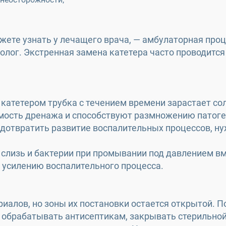
ете узнать у лечащего врача, — амбулаторная проц
ролог. Экстренная замена катетера часто проводитс
катетером трубка с течением времени зарастает со
мость дренажа и способствуют размножению патог
едотвратить развитие воспалительных процессов, н
слизь и бактерии при промывании под давлением вм
 усилению воспалительного процесса.
иалов, но зоны их постановки остается открытой. П
но обрабатывать антисептикам, закрывать стерильной