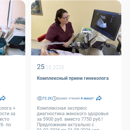
25
.03.2026
Комплексный прием гинеколога
72.2K
время чтения:
4 минут
олога +
Комплексная экспресс
ости за
диагностика женского здоровья
место
за 5900 руб. вместо 7750 руб.!
26 по
Предложение актуально с