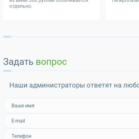
из вены 300 рублей оплачивается
гиперплази
отдельно.
Задать
вопрос
Наши администраторы ответят на люб