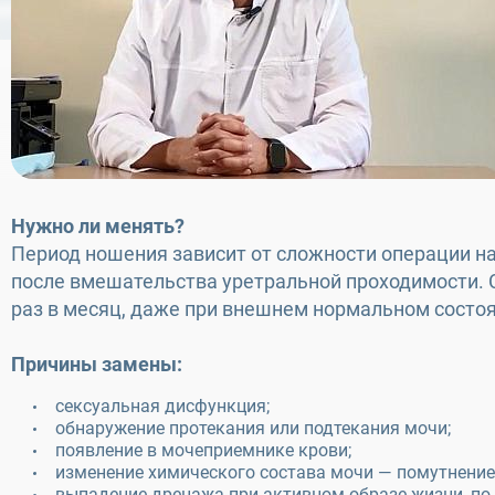
Нужно ли менять?
Период ношения зависит от сложности операции н
после вмешательства уретральной проходимости. С
раз в месяц, даже при внешнем нормальном состо
Причины замены:
сексуальная дисфункция;
обнаружение протекания или подтекания мочи;
появление в мочеприемнике крови;
изменение химического состава мочи — помутнение,
выпадение дренажа при активном образе жизни, по