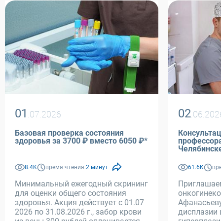
01
02
.07.2026
.06.202
Базовая проверка состояния
Консультац
здоровья за 3700 ₽ вместо 6050 ₽*
профессора Афанасьева М.С
Челябинск
8.4K
время чтения:
2 минут
61.6K
вр
Минимальный ежегодный скрининг
Приглашае
для оценки общего состояния
онкогинеко
здоровья. Акция действует с 01.07
Афанасьеву
2026 по 31.08.2026 г., забор крови
дисплазии 