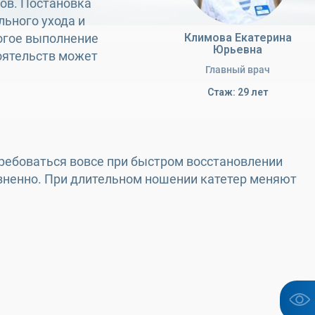
ов. Постановка
ьного ухода и
огое выполнение
Климова Екатерина
Юрьевна
оятельств может
Главный врач
Стаж: 29 лет
требоваться вовсе при быстром восстановлении
изненно. При длительном ношении катетер меняют