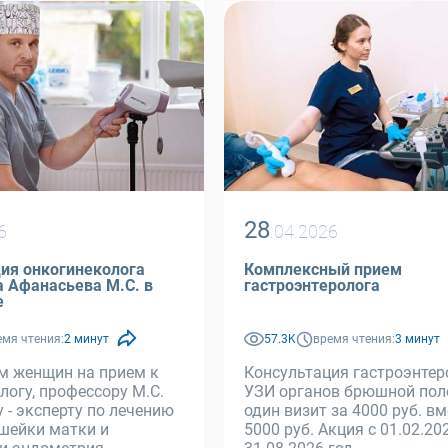
28
6
.04.2026
ия онкогинеколога
Комплексный прием
. в
гастроэнтеролога
е
емя чтения:
2 минут
57.3K
время чтения:
3 минут
м женщин на прием к
Консультация гастроэнтер
логу, профессору М.С.
УЗИ органов брюшной пол
 - эксперту по лечению
один визит за 4000 руб. в
шейки матки и
5000 руб. Акция с 01.02.20