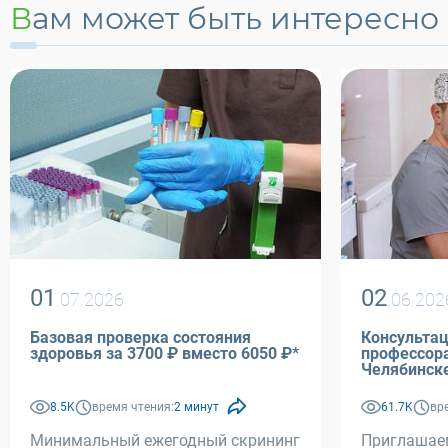
Вам может быть интересно
01
02
.07.2026
.06.202
Базовая проверка состояния
Консультац
здоровья за 3700 ₽ вместо 6050 ₽*
профессора Афанасьева М.С
Челябинск
8.5K
время чтения:
2 минут
61.7K
вр
Минимальный ежегодный скрининг
Приглашае