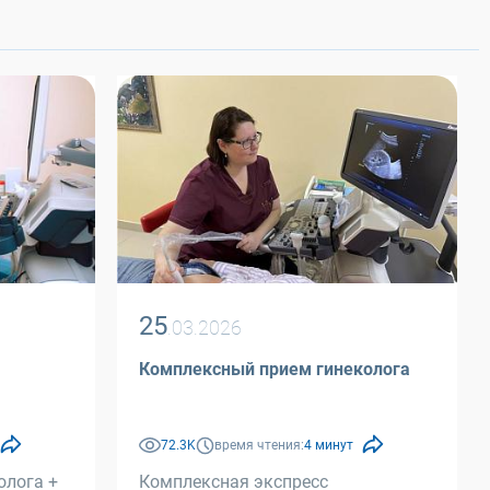
25
.03.2026
Комплексный прием гинеколога
72.3K
время чтения:
4 минут
олога +
Комплексная экспресс