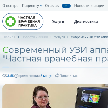
О центре
Пациенту
Отзывы
Новости и акции
321
Услуги
Диагностика
Главная
Новости и акции
Услуги
Современный УЗИ аппар
Современный УЗИ аппарат экспертного класса появился в МЦ
"Частная врачебная пр
3.5K
время чтения:
3 минут
Поделиться