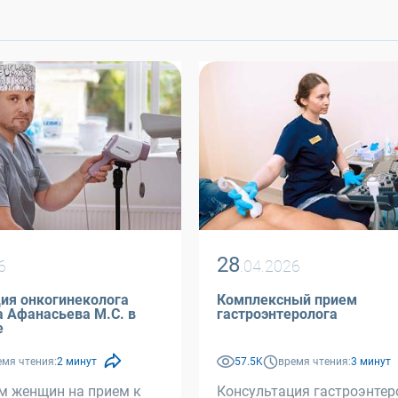
28
6
.04.2026
ия онкогинеколога
Комплексный прием
. в
гастроэнтеролога
е
емя чтения:
2 минут
57.5K
время чтения:
3 минут
м женщин на прием к
Консультация гастроэнтер