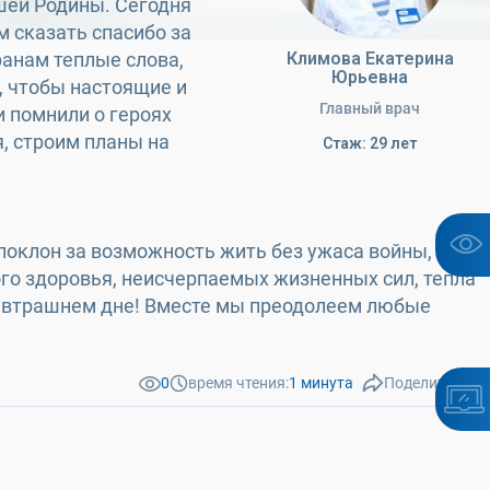
шей Родины. Сегодня
 сказать спасибо за
ранам теплые слова,
Климова Екатерина
Юрьевна
, чтобы настоящие и
Главный врач
и помнили о героях
, строим планы на
Стаж: 29 лет
поклон за возможность жить без ужаса войны,
кого здоровья, неисчерпаемых жизненных сил, тепла
в завтрашнем дне! Вместе мы преодолеем любые
0
время чтения:
1 минута
Поделиться