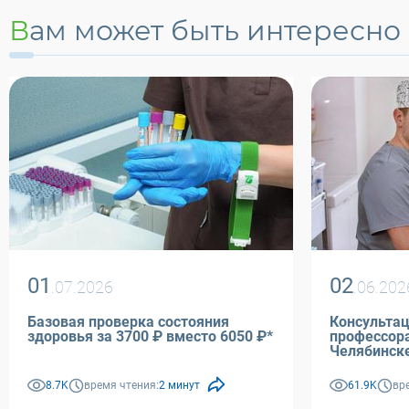
Вам может быть интересно
01
02
.07.2026
.06.202
Базовая проверка состояния
Консультац
здоровья за 3700 ₽ вместо 6050 ₽*
профессора Афанасьева М.С
Челябинск
8.7K
время чтения:
2 минут
61.9K
вр