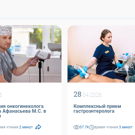
28
6
.04.2026
ия онкогинеколога
Комплексный прием
. в
гастроэнтеролога
е
емя чтения:
2 минут
57.7K
время чтения:
3 минут