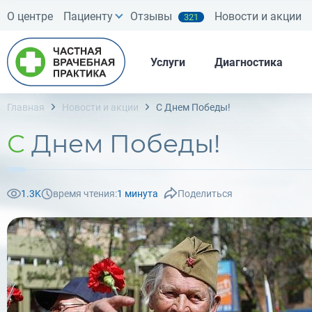
О центре
Пациенту
Отзывы
Новости и акции
321
Услуги
Диагностика
Главная
Новости и акции
С Днем Победы!
С Днем Победы!
1.3K
время чтения:
1 минута
Поделиться