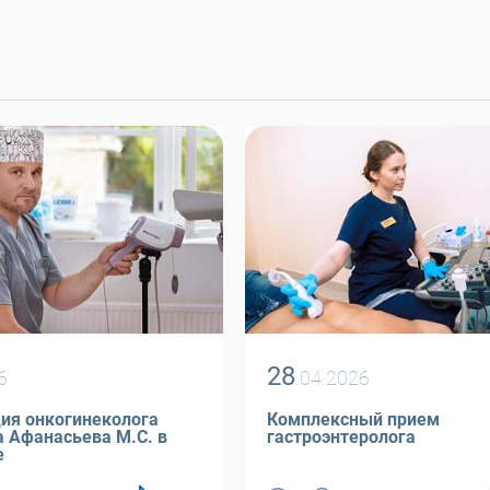
28
6
.04.2026
ия онкогинеколога
Комплексный прием
. в
гастроэнтеролога
е