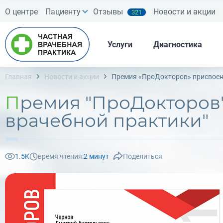
О центре
Пациенту
Отзывы
Новости и акции
321
Услуги
Диагностика
Главная
Новости и акции
Премия «ПроДокторов» присвоен
Премия "ПроДокторов" присвоена врачу-эндоскописту "Частной
врачебной практики"
1.5K
время чтения:
2 минут
Поделиться